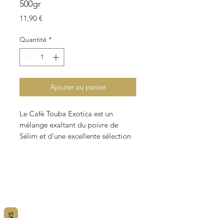
500gr
Prix
11,90 €
Quantité
*
Ajouter au panier
Le Café Touba Exotica est un
mélange exaltant du poivre de
Sélim et d'une excellente sélection
de grains de café torréfiés et
moulus.
Le processus de production est
réalisé en France.
La première qualité parmi la
gamme de café est utilisée
garantissant un produit haut de